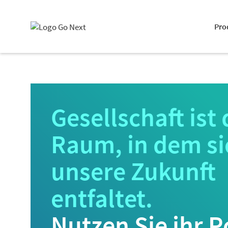
Pro
Gesellschaft ist 
Raum, in dem si
unsere Zukunft
entfaltet.
Nutzen Sie ihr P