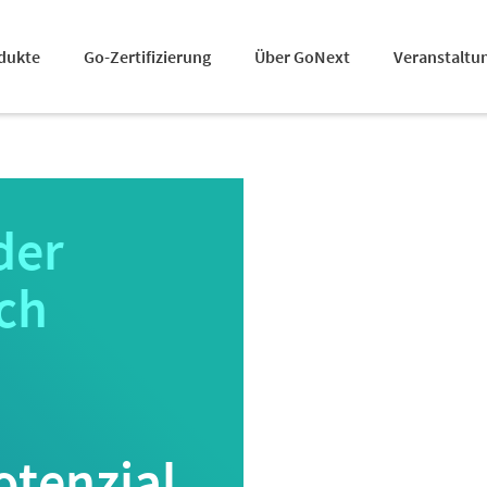
dukte
Go-Zertifizierung
Über GoNext
Veranstaltu
der
ch
otenzial,